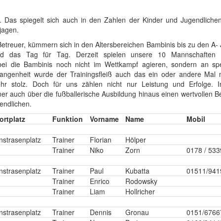
. Das spiegelt sich auch in den Zahlen der Kinder und Jugendlichen
jagen.
Betreuer, kümmern sich in den Altersbereichen Bambinis bis zu den A-
 das Tag für Tag. Derzeit spielen unsere 10 Mannschaften 
bei die Bambinis noch nicht im Wettkampf agieren, sondern an spez
angenheit wurde der Trainingsfleiß auch das ein oder andere Mal m
sehr stolz. Doch für uns zählen nicht nur Leistung und Erfolge. 
iner auch über die fußballerische Ausbildung hinaus einen wertvollen Be
endlichen.
ortplatz
Funktion
Vorname
Name
Mobil
nstrasenplatz
Trainer
Florian
Hölper
Trainer
Niko
Zorn
0178 / 53
nstrasenplatz
Trainer
Paul
Kubatta
01511/941
Trainer
Enrico
Rodowsky
Trainer
Liam
Hollricher
nstrasenplatz
Trainer
Dennis
Gronau
0151/6766