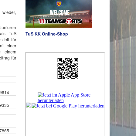
 wieder,
 Junioren
als TuS
TuS KK Online-Shop
iell für
it einer
In einem
itrag für
39614
9335
7865