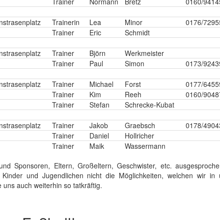
Trainer
Normann
Bretz
0160/9414
nstrasenplatz
Trainerin
Lea
Minor
0176/7295
Trainer
Eric
Schmidt
nstrasenplatz
Trainer
Björn
Werkmeister
Trainer
Paul
Simon
0173/9243
nstrasenplatz
Trainer
Michael
Forst
0177/6455
Trainer
Kim
Reeh
0160/9048
Trainer
Stefan
Schrecke-Kubat
nstrasenplatz
Trainer
Jakob
Graebsch
0178/4904
Trainer
Daniel
Hollricher
Trainer
Maik
Wassermann
und Sponsoren, Eltern, Großeltern, Geschwister, etc. ausgesproch
 Kinder und Jugendlichen nicht die Möglichkeiten, welchen wir in
 uns auch weiterhin so tatkräftig.