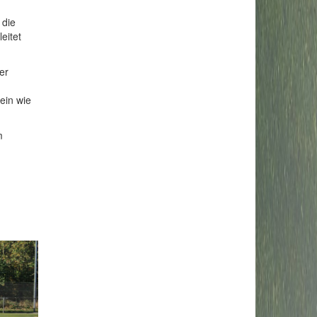
 die
eitet
er
ein wie
m