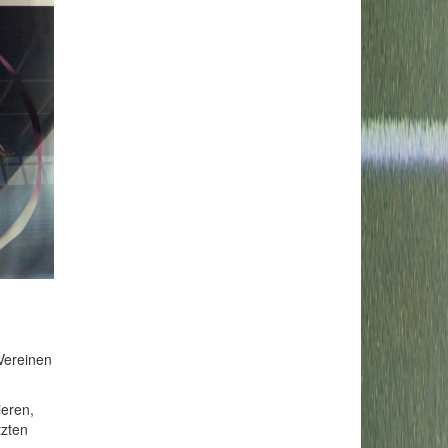
Vereinen
ieren,
tzten