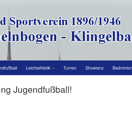
ndfußball
Leichtathletik
Turnen
Showtanz
Badminto
ung Jugendfußball!