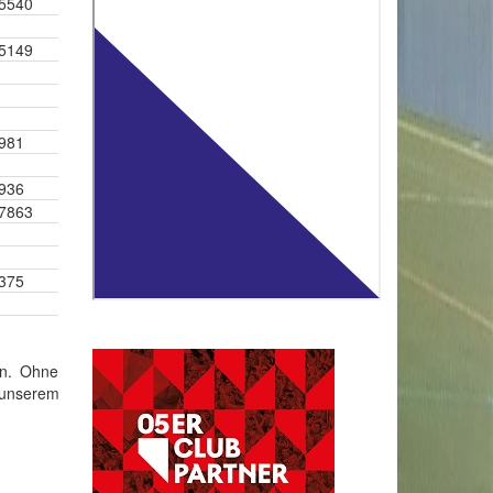
5540
5149
981
936
7863
375
en. Ohne
 unserem