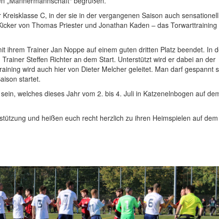
eren „Männermannschaft“ begrüßen.
 Kreisklasse C, in der sie in der vergangenen Saison auch sensationell
 Kicker von Thomas Priester und Jonathan Kaden – das Torwarttraining l
t ihrem Trainer Jan Noppe auf einem guten dritten Platz beendet. In d
ainer Steffen Richter an dem Start. Unterstützt wird er dabei an der
raining wird auch hier von Dieter Melcher geleitet. Man darf gespannt s
aison startet.
 sein, welches dieses Jahr vom 2. bis 4. Juli in Katzenelnbogen auf de
rstützung und heißen euch recht herzlich zu ihren Heimspielen auf dem