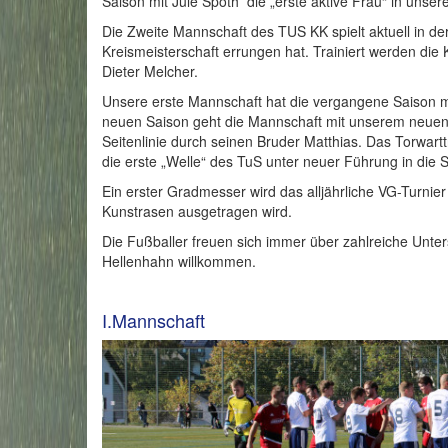
Saison mit Jule Spöth die „erste aktive Frau“ in uns
Die Zweite Mannschaft des TUS KK spielt aktuell in der
Kreismeisterschaft errungen hat. Trainiert werden die
Dieter Melcher.
Unsere erste Mannschaft hat die vergangene Saison mi
neuen Saison geht die Mannschaft mit unserem neuen Tr
Seitenlinie durch seinen Bruder Matthias. Das Torwartt
die erste „Welle“ des TuS unter neuer Führung in die S
Ein erster Gradmesser wird das alljährliche VG-Turnier
Kunstrasen ausgetragen wird.
Die Fußballer freuen sich immer über zahlreiche Unte
Hellenhahn willkommen.
I.Mannschaft