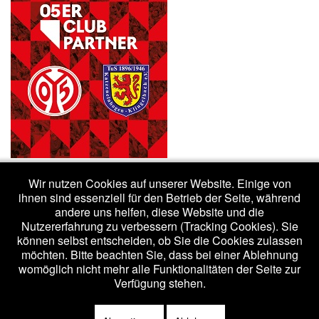
Wir nutzen Cookies auf unserer Website. Einige von
ihnen sind essenziell für den Betrieb der Seite, während
andere uns helfen, diese Website und die
Nutzererfahrung zu verbessern (Tracking Cookies). Sie
(c) 2020 - tuskk.de /
Impressum
/
Datenschutzerklärung
können selbst entscheiden, ob Sie die Cookies zulassen
möchten. Bitte beachten Sie, dass bei einer Ablehnung
womöglich nicht mehr alle Funktionalitäten der Seite zur
Bootstrap
is a front-end framework of Twitter, Inc. Code licensed under
Verfügung stehen.
Apache License v2.0
.
Font Awesome
font licensed under
SIL OFL 1.1
.