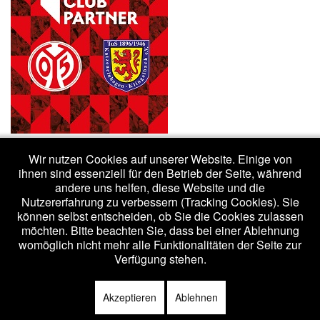
Wir nutzen Cookies auf unserer Website. Einige von
ihnen sind essenziell für den Betrieb der Seite, während
andere uns helfen, diese Website und die
Nutzererfahrung zu verbessern (Tracking Cookies). Sie
(c) 2020 - tuskk.de /
Impressum
/
Datenschutzerklärung
können selbst entscheiden, ob Sie die Cookies zulassen
möchten. Bitte beachten Sie, dass bei einer Ablehnung
womöglich nicht mehr alle Funktionalitäten der Seite zur
Bootstrap
is a front-end framework of Twitter, Inc. Code licensed under
Verfügung stehen.
Apache License v2.0
.
Font Awesome
font licensed under
SIL OFL 1.1
.
Akzeptieren
Ablehnen