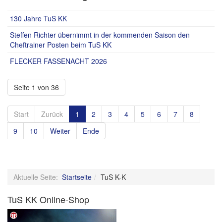
130 Jahre TuS KK
Steffen Richter übernimmt in der kommenden Saison den
Cheftrainer Posten beim TuS KK
FLECKER FASSENACHT 2026
Seite 1 von 36
Start
Zurück
1
2
3
4
5
6
7
8
9
10
Weiter
Ende
Aktuelle Seite:
Startseite
TuS K-K
TuS KK Online-Shop