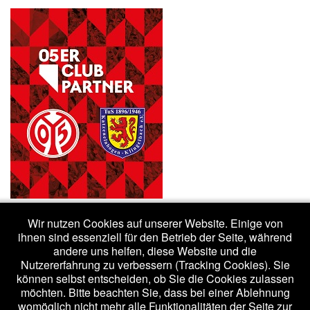
Wir nutzen Cookies auf unserer Website. Einige von
ihnen sind essenziell für den Betrieb der Seite, während
andere uns helfen, diese Website und die
Nutzererfahrung zu verbessern (Tracking Cookies). Sie
(c) 2020 - tuskk.de /
Impressum
/
Datenschutzerklärung
können selbst entscheiden, ob Sie die Cookies zulassen
möchten. Bitte beachten Sie, dass bei einer Ablehnung
womöglich nicht mehr alle Funktionalitäten der Seite zur