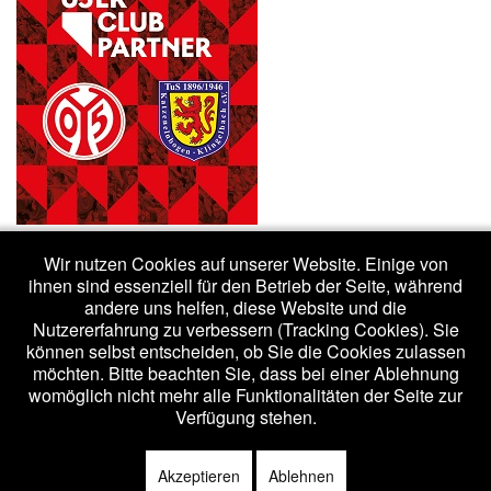
Wir nutzen Cookies auf unserer Website. Einige von
ihnen sind essenziell für den Betrieb der Seite, während
andere uns helfen, diese Website und die
Nutzererfahrung zu verbessern (Tracking Cookies). Sie
(c) 2020 - tuskk.de /
Impressum
/
Datenschutzerklärung
können selbst entscheiden, ob Sie die Cookies zulassen
möchten. Bitte beachten Sie, dass bei einer Ablehnung
womöglich nicht mehr alle Funktionalitäten der Seite zur
Bootstrap
is a front-end framework of Twitter, Inc. Code licensed under
Verfügung stehen.
Apache License v2.0
.
Font Awesome
font licensed under
SIL OFL 1.1
.
Akzeptieren
Ablehnen