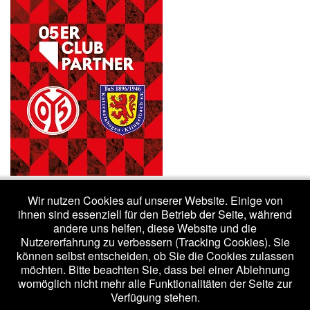
Wir nutzen Cookies auf unserer Website. Einige von
ihnen sind essenziell für den Betrieb der Seite, während
andere uns helfen, diese Website und die
Nutzererfahrung zu verbessern (Tracking Cookies). Sie
(c) 2020 - tuskk.de /
Impressum
/
Datenschutzerklärung
können selbst entscheiden, ob Sie die Cookies zulassen
möchten. Bitte beachten Sie, dass bei einer Ablehnung
womöglich nicht mehr alle Funktionalitäten der Seite zur
Bootstrap
is a front-end framework of Twitter, Inc. Code licensed under
Verfügung stehen.
Apache License v2.0
.