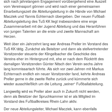
sich nach jahrelangem Engagement vorübergehend eine Auszeit
vom Vereinssport gönnen und wird nach einer gemeinsamen
Einarbeitungszeit die Abteilungsleitung in die Hände von Michael
Macziek und Yannis Echternach übergeben. Der neuen Fußball-
Abteilungsleitung des TuS KK liegt insbesondere eine enge
Zusammenarbeit mit der Jugend Abteilung und das Heranführen
von jungen Talenten an die erste und zweite Mannschaft am
Herzen.
Weit über ein Jahrzehnt lang war Andreas Preller im Vorstand des
TuS KK tätig. Zunächst als Beisitzer und dann als stellvertretender
Vorsitzender steuerte der Klingelbacher die Geschicke des
Vereins eher im Hintergrund mit, ehe er nach dem Rücktritt des
damaligen Vorsitzenden Günter Nitsch den Verein sechs Jahre
lang kommissarisch führte. Als sich vor zwei Jahren mit Markus
Echternach endlich ein neuer Vorsitzender fand, kehrte Andreas
Preller gerne in die zweite Reihe zurück und kümmerte sich
wieder ausschließlich um die Leitung „seiner“ Fußballabteilung.
Langweilig wird es Preller aber auch in Zukunft nicht werden,
denn als Beisitzer der Spruchkammer ist er als Mitglied im
Vorstand des Fußballkreises Rhein-Lahn aktiv.
Der neue Abteilungsleiter, Michael Macziek, kann ebenfalls